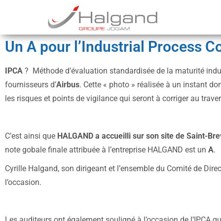
Groupe
Halgand
–
Halgand
Groupe
Jogam
Un A pour l’Industrial Process
IPCA
? Méthode d’évaluation standardisée de la maturité indus
fournisseurs d’
Airbus
. Cette « photo » réalisée à un instant do
les risques et points de vigilance qui seront à corriger au trave
C’est ainsi que
HALGAND a accueilli sur son site de Saint-Br
note gobale finale attribuée à l’entreprise HALGAND est un
A
.
Cyrille Halgand, son dirigeant et l’ensemble du Comité de Direc
l’occasion.
Les auditeurs ont également souligné à l’occasion de l’IPCA que