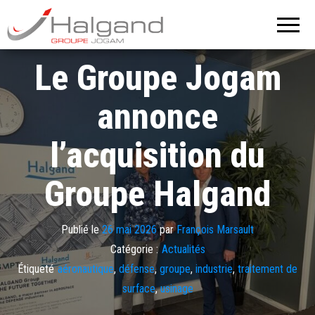
Groupe
Halgand –
Groupe
Halgand
Jogam
Le Groupe Jogam
annonce
l’acquisition du
Groupe Halgand
Publié le
26 mai 2026
par
François Marsault
Catégorie :
Actualités
Étiqueté
aéronautique
,
défense
,
groupe
,
industrie
,
traitement de
surface
,
usinage