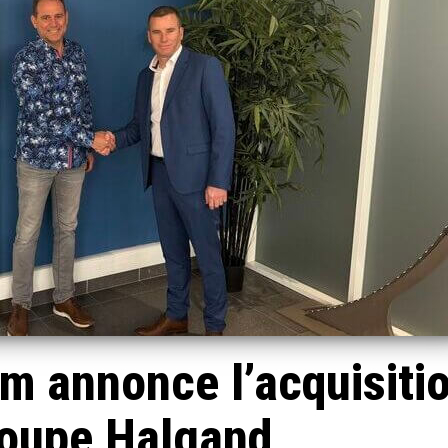
m annonce l’acquisiti
roupe Halgand