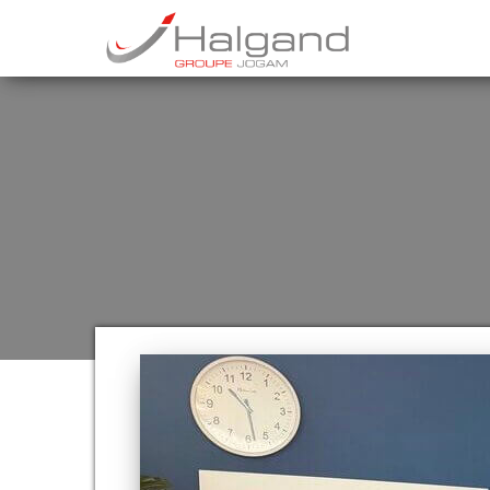
Groupe
Halgand
–
Halgand
Groupe
Jogam